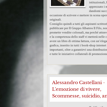
istituzionali,
apprezzato i 
dandomi succ
occasione di scrivere e mettere in scena opere
originali.
Consiglio quindi a tutti gli aspiranti scrittori
pubblicare per Il Gruppo Albatros Il Filo, n
promette vendite colossali, ma perché attrave
e la competenza dello staff vi metterà nelle 
avere un libro di ottima fattura, con un’eleg
grafica, inserito in tutti i book-shop internet
importanti, oltre a garantirvi una distribuzi
e tutte le iniziative collaterali di promozione.
Alessandro Castellani -
L'emozione di vivere,
Scommesse, suicidio, a