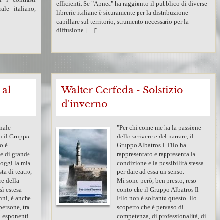
efficienti. Se "Apnea" ha raggiunto il pubblico di diverse
le italiano,
librerie italiane è sicuramente per la distribuzione
capillare sul territorio, strumento necessario per la
diffusione. [...]"
 al
Walter Cerfeda - Solstizio
d'inverno
nale
"Per chi come me ha la passione
n il Gruppo
dello scrivere e del narrare, il
lo è
Gruppo Albatros Il Filo ha
e di grande
rappresentato e rappresenta la
e oggi la mia
condizione e la possibilità stessa
sta di teatro,
per dare ad essa un senso.
re della
Mi sono però, ben presto, reso
sì estesa
conto che il Gruppo Albatros Il
nni, è anche
Filo non é soltanto questo. Ho
persone, tra
scoperto che é pervaso di
i esponenti
competenza, di professionalità, di