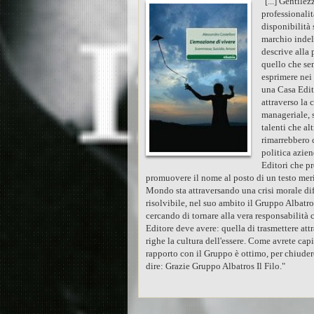
"[...] Gentilez
professionalit
disponibilità 
marchio indel
descrive alla 
quello che se
esprimere nei 
una Casa Edit
attraverso la 
manageriale, 
talenti che al
rimarrebbero 
politica azien
Editori che p
promuovere il nome al posto di un testo meri
Mondo sta attraversando una crisi morale di
risolvibile, nel suo ambito il Gruppo Albatros
cercando di tornare alla vera responsabilità 
Editore deve avere: quella di trasmettere att
righe la cultura dell'essere. Come avrete capi
rapporto con il Gruppo è ottimo, per chiuder
dire: Grazie Gruppo Albatros Il Filo."