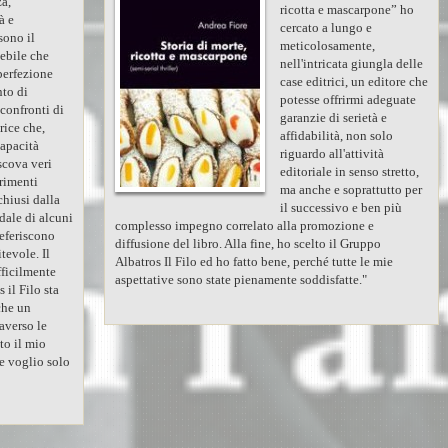
za,
ricotta e mascarpone” ho
à e
cercato a lungo e
sono il
meticolosamente,
ebile che
nell'intricata giungla delle
perfezione
case editrici, un editore che
nto di
potesse offrirmi adeguate
confronti di
garanzie di serietà e
rice che,
affidabilità, non solo
capacità
riguardo all'attività
scova veri
editoriale in senso stretto,
trimenti
ma anche e soprattutto per
chiusi dalla
il successivo e ben più
dale di alcuni
complesso impegno correlato alla promozione e
referiscono
diffusione del libro. Alla fine, ho scelto il Gruppo
tevole. Il
Albatros Il Filo ed ho fatto bene, perché tutte le mie
fficilmente
aspettative sono state pienamente soddisfatte."
 il Filo sta
che un
raverso le
to il mio
e voglio solo