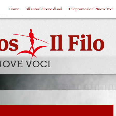
Home
Gli autori dicono di noi
Telepromozioni Nuove Voci
UOVE VOCI