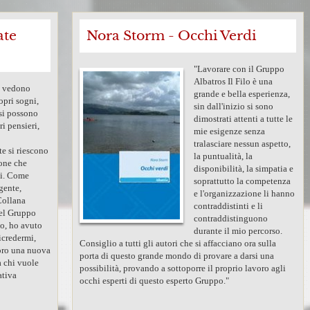
ate
Nora Storm - Occhi Verdi
"Lavorare con il Gruppo
Albatros Il Filo è una
i vedono
grande e bella esperienza,
ropri sogni,
sin dall'inizio si sono
 si possono
dimostrati attenti a tutte le
ri pensieri,
mie esigenze senza
tralasciare nessun aspetto,
e si riescono
la puntualità, la
sone che
disponibilità, la simpatia e
oi. Come
soprattutto la competenza
gente,
e l'organizzazione li hanno
Collana
contraddistinti e li
el Gruppo
contraddistinguono
lo, ho avuto
durante il mio percorso.
ricredermi,
Consiglio a tutti gli autori che si affacciano ora sulla
oro una nuova
porta di questo grande mondo di provare a darsi una
a chi vuole
possibilità, provando a sottoporre il proprio lavoro agli
ativa
occhi esperti di questo esperto Gruppo."