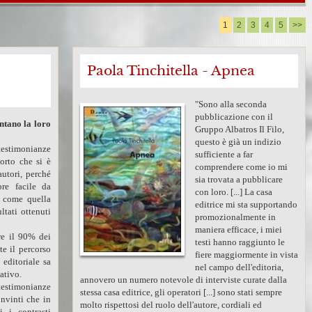
1
2
3
4
5
>>
Paola Tinchitella - Apnea
"Sono alla seconda
pubblicazione con il
ntano la loro
Gruppo Albatros Il Filo,
questo è già un indizio
testimonianze
sufficiente a far
porto che si è
comprendere come io mi
autori, perché
sia trovata a pubblicare
re facile da
con loro. [...] La casa
 come quella
editrice mi sta supportando
ltati ottenuti
promozionalmente in
maniera efficace, i miei
re il 90% dei
testi hanno raggiunto le
te il percorso
fiere maggiormente in vista
 editoriale sa
nel campo dell'editoria,
ativo.
annovero un numero notevole di interviste curate dalla
estimonianze
stessa casa editrice, gli operatori [...] sono stati sempre
onvinti che in
molto rispettosi del ruolo dell'autore, cordiali ed
 i contrasti