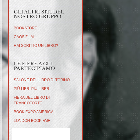
GLI ALTRI SITI DEL
NOSTRO GRUPPO
BOOKSTORE
CAOS FILM
HAI SCRITTO UN LIBRO?
LE FIERE A CUI
PARTECIPIAMO
SALONE DEL LIBRO DI TORINO
PIÙ LIBRI PIÙ LIBERI
FIERA DEL LIBRO DI
FRANCOFORTE
BOOK EXPO AMERICA
LONDON BOOK FAIR