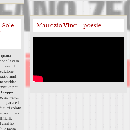
- Sole
Maurizio Vinci - poesie
l
a quarta
 con la casa
volumi alla
 edizione
uattro anni.
sto sarebbe
 motivo per
l Gruppo
lo, ma vorrei
 simpatia e la
di tutti coloro
no, anche nei
fficili.
i anni ho
li, e posso