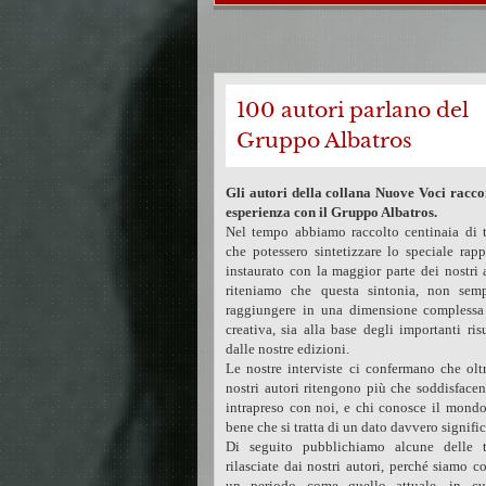
100 autori parlano del
Gruppo Albatros
Gli autori della collana Nuove Voci racco
esperienza con il Gruppo Albatros.
Nel tempo abbiamo raccolto centinaia di 
che potessero sintetizzare lo speciale rap
instaurato con la maggior parte dei nostri 
riteniamo che questa sintonia, non semp
raggiungere in una dimensione complessa
creativa, sia alla base degli importanti risu
dalle nostre edizioni.
Le nostre interviste ci confermano che olt
nostri autori ritengono più che soddisfacen
intrapreso con noi, e chi conosce il mondo
bene che si tratta di un dato davvero signific
Di seguito pubblichiamo alcune delle t
rilasciate dai nostri autori, perché siamo c
un periodo come quello attuale, in cui