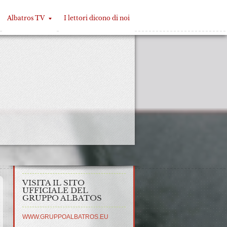
Albatros TV
I lettori dicono di noi
VISITA IL SITO
UFFICIALE DEL
GRUPPO ALBATOS
WWW.GRUPPOALBATROS.EU