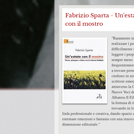
Fabrizio Sparta - Un'est
con il mostro
"Raramente s
realizzare i p
difficilmente
leggere i prop
sempre meno
frequentement
a trovare per
credono in n
scrittore emer
attraverso la 
Nuove Voci d
Albatros Il Fi
la fortuna di 
trovando in l
linfa professionale e creativa, dando spazio 
esternare emozioni e fantasia con una innov
dimensione editoriale."