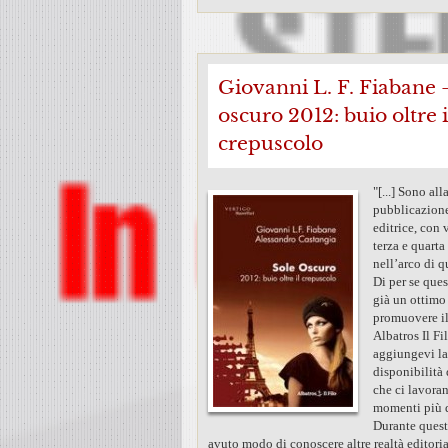
Giovanni L. F. Fiabane 
oscuro 2012: buio oltre i
crepuscolo
"[...] Sono all
pubblicazione
editrice, con 
terza e quarta
nell’arco di q
Di per se que
già un ottimo
promuovere i
Albatros Il Fi
aggiungevi la
disponibilità 
che ci lavora
momenti più di
Durante quest
avuto modo di conoscere altre realtà editoria