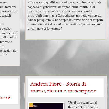
 hanno
efficenza e di qualità unita ad una straordinaria naturale
miei romanzi
capacità di gentilezza, di disponibilità continua, di
essivamente
attenzione e di amicizia: sentimenti questi ormai
 teatrali
introvabili non in una Casa editrice, ma nella vita stessa.
Anche per questo, si ha sempre la convinzione di far parte
 di
di una comunità d'intenti oltreché di un grande progetto
on perché
di cultura e di letteratura."
rso la serietà
condizioni di
ante veste
 più
one nazionale
 [...]"
Andrea Fiore - Storia di
morte, ricotta e mascarpone
more.
"Per il mio semi-serial
thriller “Storia di morte,