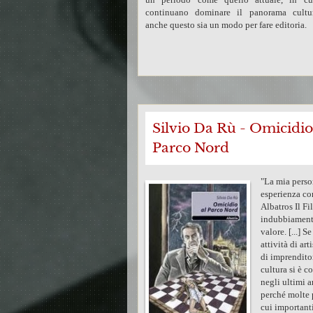
continuano dominare il panorama cultura
anche questo sia un modo per fare editoria.
Silvio Da Rù - Omicidio
Parco Nord
"La mia perso
esperienza co
Albatros Il Fi
indubbiament
valore. [...] S
attività di arti
di imprendito
cultura si è co
negli ultimi a
perché molte 
cui important